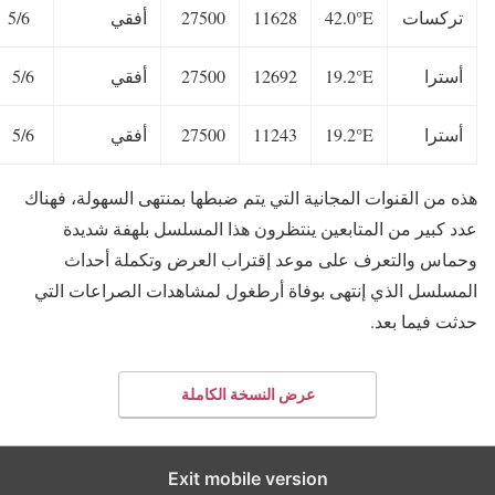
تركسات
42.0°E
11628
27500
أفقي
5/6
أسترا
19.2°E
12692
27500
أفقي
5/6
أسترا
19.2°E
11243
27500
أفقي
5/6
هذه من القنوات المجانية التي يتم ضبطها بمنتهى السهولة، فهناك
عدد كبير من المتابعين ينتظرون هذا المسلسل بلهفة شديدة
وحماس والتعرف على موعد إقتراب العرض وتكملة أحداث
المسلسل الذي إنتهى بوفاة أرطغول لمشاهدات الصراعات التي
حدثت فيما بعد.
عرض النسخة الكاملة
Exit mobile version