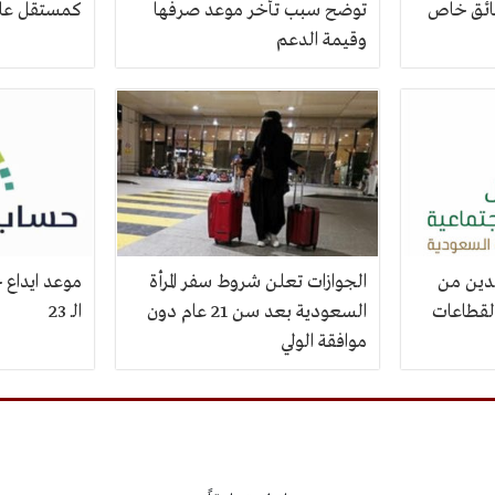
ائق خاص
توضح سبب تأخر موعد صرفها
كمستقل على
وقيمة الدعم
فدين من
الجوازات تعلن شروط سفر المرأة
موعد ايداع 
القطاعات
السعودية بعد سن 21 عام دون
الـ 23
موافقة الولي