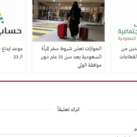
فدين من
الجوازات تعلن شروط سفر المرأة
موعد ايداع 
القطاعات
السعودية بعد سن 21 عام دون
الـ 23
موافقة الولي
اترك تعليقاً
يق