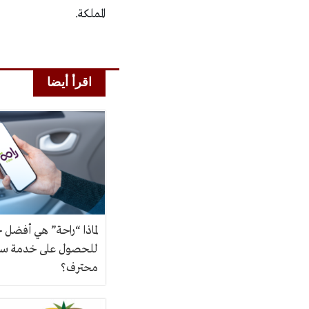
المملكة.
اقرأ أيضا
لماذا “راحة” هي أفضل 
للحصول على خدمة س
محترف؟